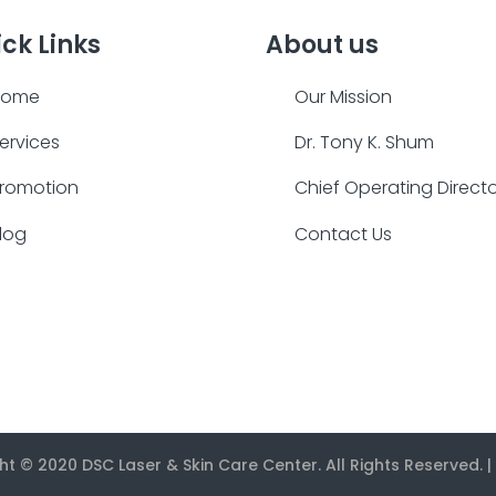
ck Links
About us
Home
Our Mission
ervices
Dr. Tony K. Shum
romotion
Chief Operating Direct
log
Contact Us
ht © 2020
DSC Laser & Skin Care Center
. All Rights Reserved. |