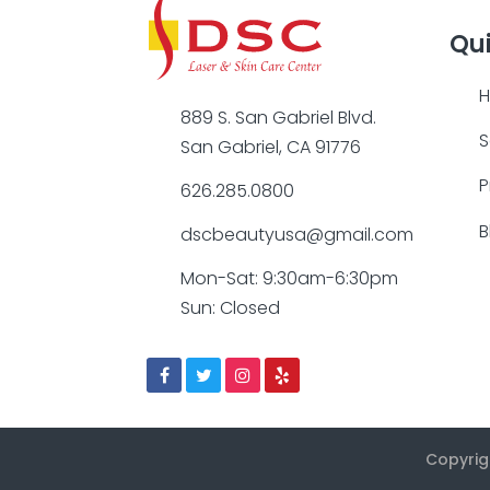
Qui
889 S. San Gabriel Blvd.
S
San Gabriel, CA 91776
P
626.285.0800
B
dscbeautyusa@gmail.com
Mon-Sat: 9:30am-6:30pm
Sun: Closed
Copyrig