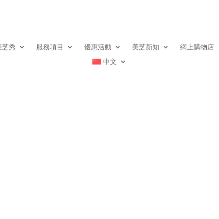
美芝秀
服務項目
優惠活動
美芝新知
網上購物店
中文