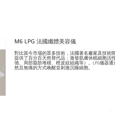
M6 LPG 法國纖體美容儀
對比當今市場的眾多技術，法國著名廠家及技術開發商 End
提供了百分百天然替代品：激發肌膚休眠細胞活
弛、局部脂肪堆積、橙皮紋組織等）。LPG儀器
然且無痛的方式喚醒並刺激沉睡細胞。