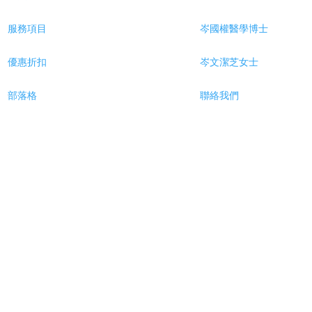
服務項目
岑國權醫學博士
優惠折扣
岑文潔芝女士
部落格
聯絡我們