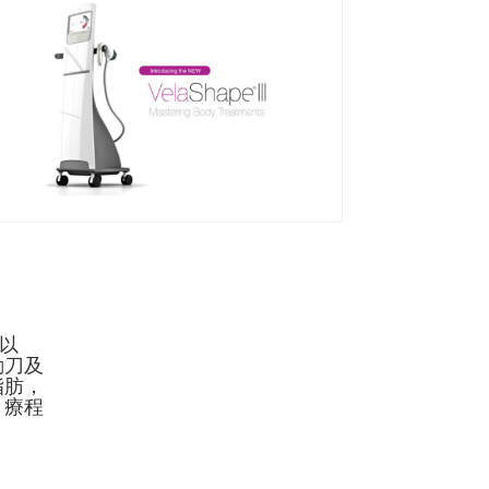
，以
動刀及
脂肪，
。療程