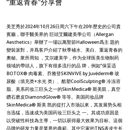
“重返青春”分享會
美芝秀於2024年10月26日周六下午在20年歷史的公司貴
賓廳，聯手醫美界的 巨頭艾爾建美學公司（Allergan
Aesthetics）舉辦了一場以萬聖節Halloween爲主 題的
變裝派對，并爲客戶介紹了秋季補水、美白、重返青春的
奧秘。衆所周知 ，艾尔建美学，作为全球医美生物制药
领域的帶頭人，旗下有很多流行的品 牌，例如”保妥适
BOTOX® 肉毒素、乔雅登SKINVIVE by Juvéderm® 玻
尿酸（填充类+水光 类）、酷塑CoolSculpting® 冷冻溶
脂、美系药妆三巨头之一的SkinMedica® 斯美凱，真空
鑽石磨皮DiamondGlow® 等等。美国药妆品牌
SkinMedica® 斯美 凯的從打入市场以來，其发展势头相
当迅猛，迅速成为美国药妆三巨头之 一。其成功原因是
以突破性科技為主導，一切以获得最大效果为目标。這個
品牌的研发力量是業界的典範。其中它家的TNS表皮生长