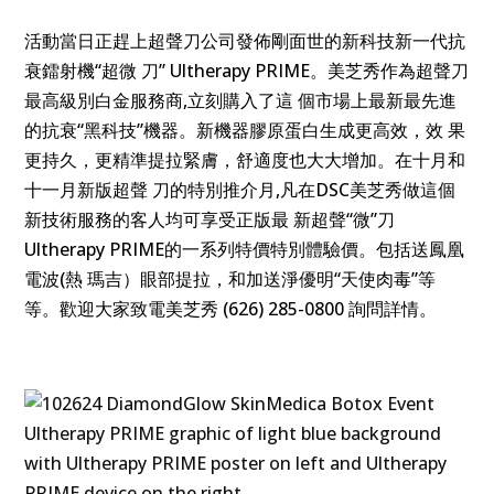
活動當日正趕上超聲刀公司發佈剛面世的新科技新一代抗
衰鐳射機“超微 刀” Ultherapy PRIME。美芝秀作為超聲刀
最高級別白金服務商,立刻購入了這 個市場上最新最先進
的抗衰“黑科技”機器。新機器膠原蛋白生成更高效，效 果
更持久，更精準提拉緊膚，舒適度也大大增加。在十月和
十一月新版超聲 刀的特別推介月,凡在DSC美芝秀做這個
新技術服務的客人均可享受正版最 新超聲“微”刀
Ultherapy PRIME的一系列特價特別體驗價。包括送鳳凰
電波(熱 瑪吉）眼部提拉，和加送淨優明“天使肉毒”等
等。歡迎大家致電美芝秀 (626) 285-0800 詢問詳情。