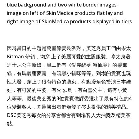
因爲當日的主題是萬聖節變裝派對，美芝秀員工們由岑太
Kitman 帶領，均穿 上了美麗可愛的主題服裝。岑太身著
迪士尼公主新娘，員工們有《愛麗絲夢 游仙境》的柴郡
貓，有瑪麗蓮夢露，有暗黑小貓咪等等。到場的貴賓也玩
性大發，穿上了很有特色的裝束，有動漫角色扮演日本娃
娃，有可愛的巫婆，有火 烈鳥，有白雪公主，還有小黃
人等等。最後美芝秀的3位貴賓做評委選出了最有特色的4
位變裝客人，并爲勝出者們頒發了岑太提供的精美禮品。
DSC美芝秀每次的分享會都會有到場客人大抽獎及精美茶
點。