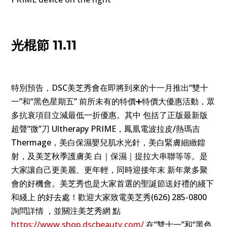
光棍節 11.11
特別預告，DSC美芝秀會在即將到來的十一月推出“雙十
一”和“黑色星期五” 前所未有的特價➕特價大優惠活動，眾
多抗衰項目立減最低一折優惠。其中 包括了正版最新版
超聲“微”刀 Ultherapy PRIME，鳳凰電波拉皮/熱瑪吉
Thermage，美白保濕嬰兒肌水光針，美白緊膚細緻鐳
射，及美芝秋季護膚美 白｜保濕｜提拉大串聯等等。是
大家讓自己更美麗、更年輕，同時迎接年末 新年衆多聚
會的好機會。美芝秀也是大家首選的聖誕節送好禮的綫下
和綫上 的好去處！歡迎大家致電美芝秀(626) 285-0800
詢問詳情 ，並關注美芝秀網 點
https://www.shop.dscbeauty.com/
在“雙十一”和“黑色