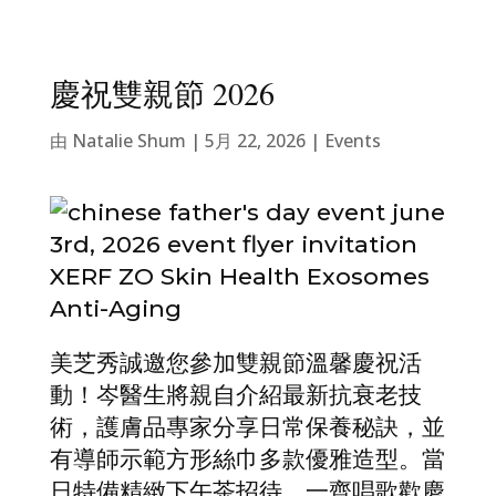
慶祝雙親節 2026
由
Natalie Shum
|
5月 22, 2026
|
Events
美芝秀誠邀您參加雙親節溫馨慶祝活
動！岑醫生將親自介紹最新抗衰老技
術，護膚品專家分享日常保養秘訣，並
有導師示範方形絲巾多款優雅造型。當
日特備精緻下午茶招待，一齊唱歌歡慶